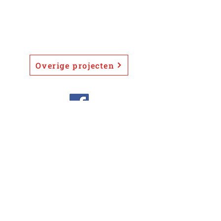
Overige projecten
ADRES
Novy Borstraat 24
4143 JD Leerdam
​Kvk
110664710000
NL816997913B01
0345-631 651
info@bgbouw.com